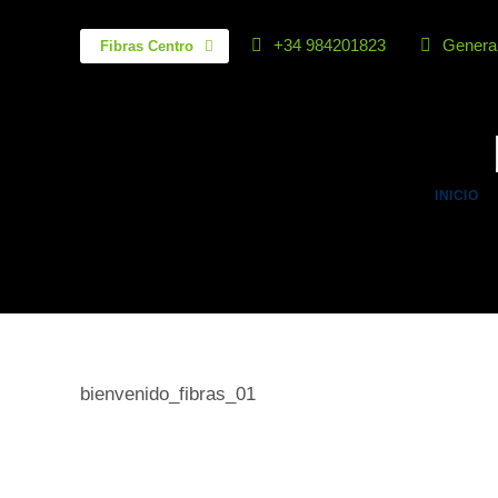
+34 984201823
General
Fibras Centro
INICIO
bienvenido_fibras_01