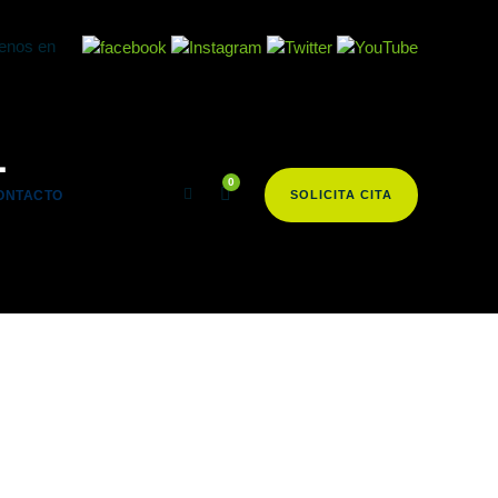
enos en
1
0
ONTACTO
SOLICITA CITA