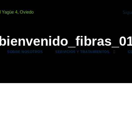
 Yagüe 4, Oviedo
Sígu
bienvenido_fibras_0
SOBRE NOSOTROS
SERVICIOS Y TRATAMIENTOS
C