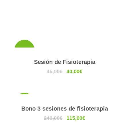
Bono
Sesión de Fisioterapia
E
E
45,00
€
40,00
€
l
l
p
p
r
r
e
e
Bono
Bono 3 sesiones de fisioterapia
c
c
i
E
i
E
240,00
€
115,00
€
o
l
o
l