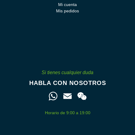
Mi cuenta
Mis pedidos
Si tienes cualquier duda
HABLA CON NOSOTROS
W
E
W
h
m
e
Horario de 9:00 a 19:00
a
a
C
t
i
h